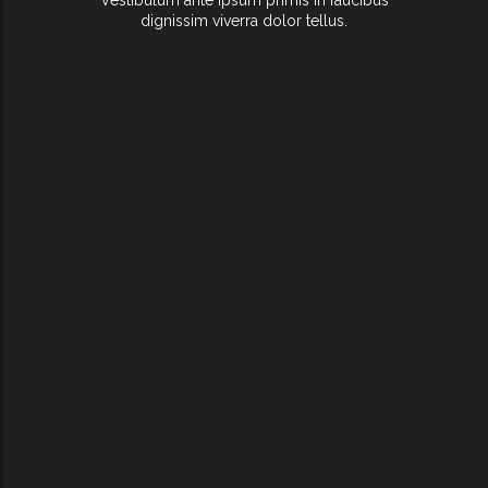
Vestibulum ante ipsum primis in faucibus
dignissim viverra dolor tellus.